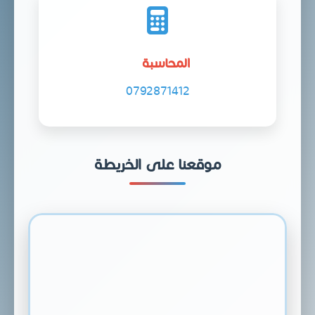
المحاسبة
0792871412
موقعنا على الخريطة