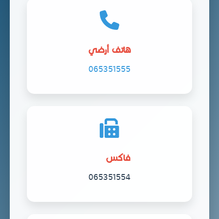
هاتف أرضي
065351555
فاكس
065351554